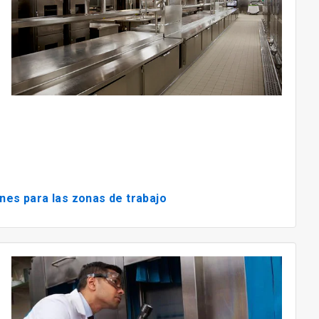
es para las zonas de trabajo
Articl
3
de
3