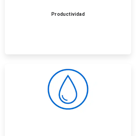
Productividad
ArticleTile
4
de
6