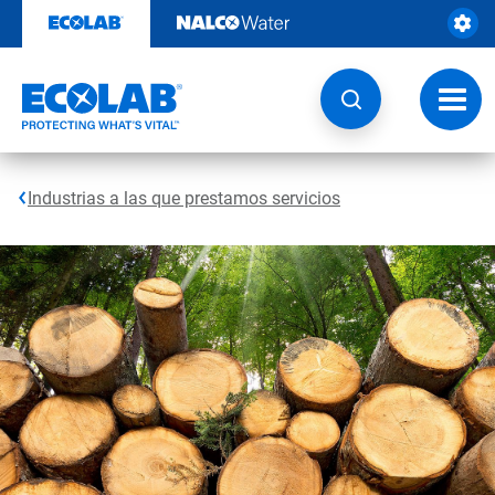
Ir
al
contenido
Opcio
de
naveg
Industrias a las que prestamos servicios