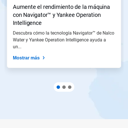
o
Aumente el rendimiento de la máquina
salte
con Navigator™ y Yankee Operation
a
una
Intelligence
diapositiva
con
Descubra cómo la tecnología Navigator™ de Nalco
los
Water y Yankee Operation Intelligence ayuda a
puntos
un...
del
deslizador.
Mostrar más