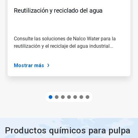
para
Reutilización y reciclado del agua
navegar
o
salte
a
una
Consulte las soluciones de Nalco Water para la
diapositiva
reutilización y el reciclaje del agua industrial...
con
los
puntos
del
Mostrar más
deslizador.
Productos químicos para pulpa