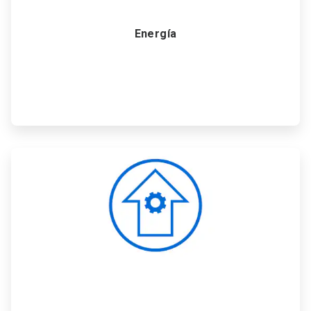
Energía
ArticleTile
3
de
6