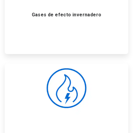
Gases de efecto invernadero
ArticleTile
2
de
6