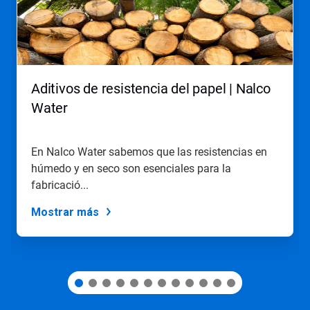
los
botones
Posterior
y
Anterior
para
Aditivos de resistencia del papel | Nalco
navegar
o
Water
salte
a
una
En Nalco Water sabemos que las resistencias en
diapositiva
húmedo y en seco son esenciales para la
con
los
fabricació...
puntos
del
Mostrar más
deslizador.