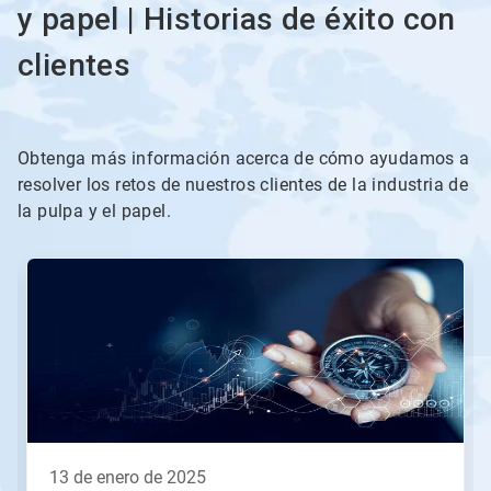
y papel | Historias de éxito con
clientes
Obtenga más información acerca de cómo ayudamos a
resolver los retos de nuestros clientes de la industria de
la pulpa y el papel.
Esto
es
un
carrusel.
Utilice
los
botones
Posterior
y
Anterior
para
13 de enero de 2025
navegar