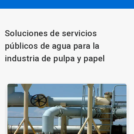
Soluciones de servicios
públicos de agua para la
industria de pulpa y papel
Esto
es
un
carrusel.
Utilice
los
botones
Posterior
y
Anterior