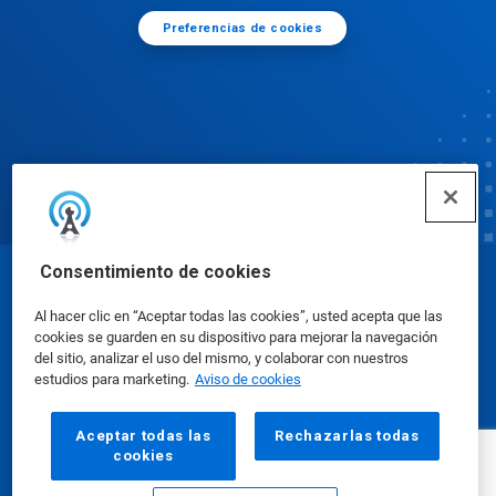
Preferencias de cookies
Consentimiento de cookies
© Ecolab Inc. 2025
Al hacer clic en “Aceptar todas las cookies”, usted acepta que las
cookies se guarden en su dispositivo para mejorar la navegación
Hojas de datos de seguridad
|
Política de privacidad
del sitio, analizar el uso del mismo, y colaborar con nuestros
estudios para marketing.
Aviso de cookies
|
condiciones de uso
Aceptar todas las
Rechazarlas todas
cookies