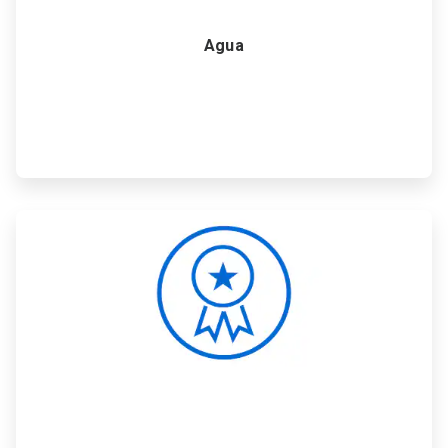
Agua
ArticleTile
5
de
6