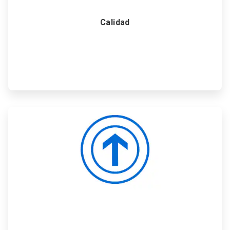
Calidad
ArticleTile
6
de
6