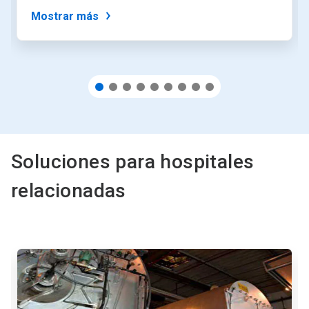
puntos
del
Mostrar más
deslizador.
Soluciones para hospitales
relacionadas
Esto
es
un
carrusel.
Utilice