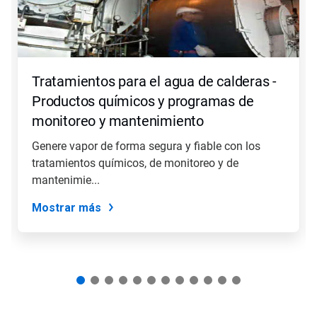
los
botones
Posterior
y
Anterior
para
Tratamientos para el agua de calderas -
navegar
o
Productos químicos y programas de
salte
monitoreo y mantenimiento
a
una
Genere vapor de forma segura y fiable con los
diapositiva
tratamientos químicos, de monitoreo y de
con
los
mantenimie...
puntos
del
Mostrar más
deslizador.