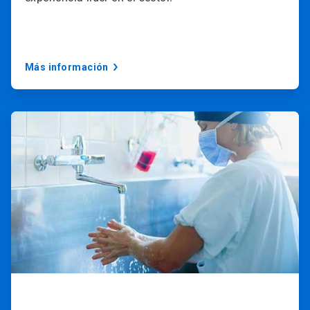
Más información
ArticleTile
3
de
3