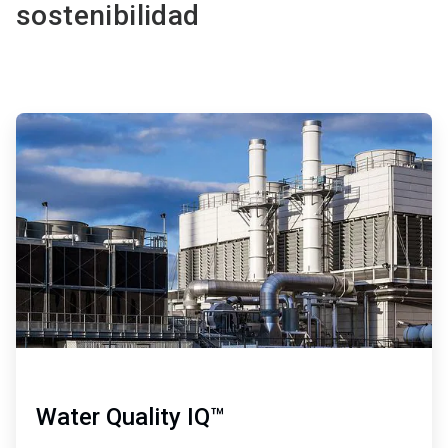
sostenibilidad
ArticleTile
1
de
2
Water Quality IQ™