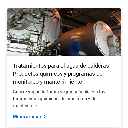
Esto
es
un
carrusel.
Utilice
los
botones
Posterior
y
Anterior
para
Tratamientos para el agua de calderas -
navegar
o
Productos químicos y programas de
salte
monitoreo y mantenimiento
a
una
Genere vapor de forma segura y fiable con los
diapositiva
tratamientos químicos, de monitoreo y de
con
los
mantenimie...
puntos
del
Mostrar más
deslizador.