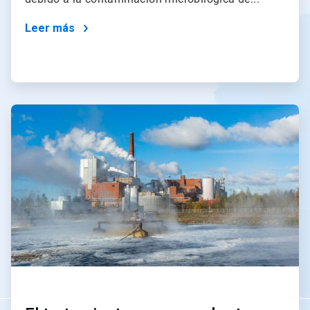
Leer más
ArticleTile
2
de
2