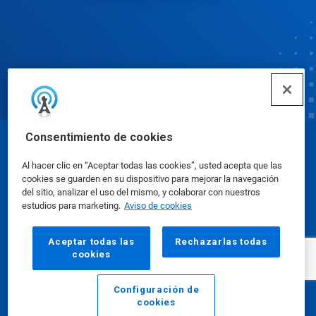
Consentimiento de cookies
© Ecolab Inc. 2025
Al hacer clic en “Aceptar todas las cookies”, usted acepta que las
cookies se guarden en su dispositivo para mejorar la navegación
Hojas de datos de seguridad
|
Política de privacidad
del sitio, analizar el uso del mismo, y colaborar con nuestros
estudios para marketing.
Aviso de cookies
|
condiciones de uso
Aceptar todas las
Rechazarlas todas
cookies
Configuración de
cookies
Email
Llamar