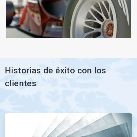
ArticleTile
3
de
3
Historias de éxito con los
clientes
ArticleTile
1
de
2