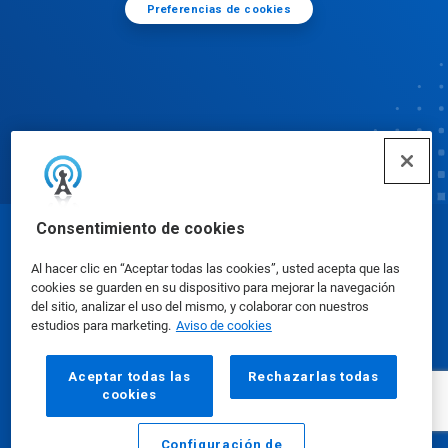
Preferencias de cookies
Consentimiento de cookies
© Ecolab Inc. 2025
Al hacer clic en “Aceptar todas las cookies”, usted acepta que las
cookies se guarden en su dispositivo para mejorar la navegación
Hojas de datos de seguridad
|
Política de privacidad
del sitio, analizar el uso del mismo, y colaborar con nuestros
estudios para marketing.
Aviso de cookies
|
condiciones de uso
Aceptar todas las
Rechazarlas todas
cookies
Configuración de