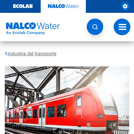
Ir
al
contenido
Opcio
de
naveg
Industria del transporte