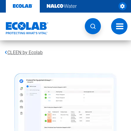
Ir
al
contenido
Opcio
de
naveg
CLEEN by Ecolab