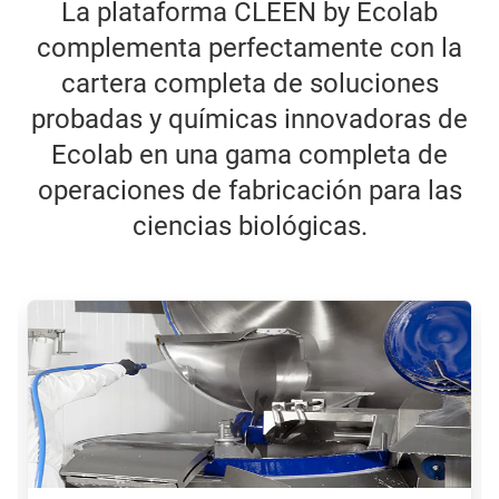
La plataforma CLEEN by Ecolab
complementa perfectamente con la
cartera completa de soluciones
probadas y químicas innovadoras de
Ecolab en una gama completa de
operaciones de fabricación para las
ciencias biológicas.
Esto
es
un
carrusel.
Utilice
los
botones
Posterior
y
Anterior