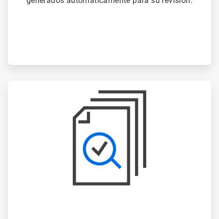
generados automáticamente para su revisión.
ArticleTile
3
de
3