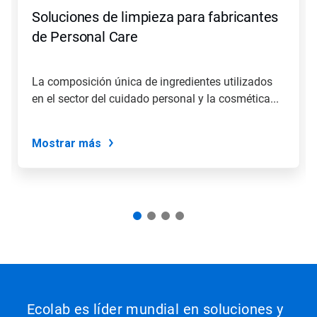
para
Soluciones de limpieza para fabricantes
navegar
o
de Personal Care
salte
a
una
La composición única de ingredientes utilizados
diapositiva
en el sector del cuidado personal y la cosmética...
con
los
puntos
del
Mostrar más
deslizador.
Ecolab es líder mundial en soluciones y