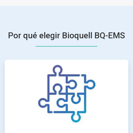
Por qué elegir Bioquell BQ-EMS
ArticleTile
1
de
4