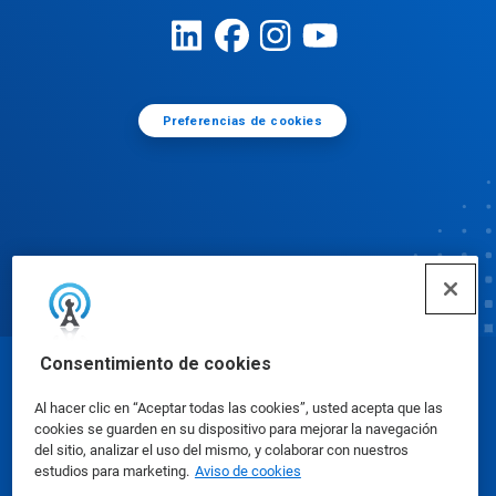
Preferencias de cookies
Consentimiento de cookies
© Ecolab Inc. 2025
Al hacer clic en “Aceptar todas las cookies”, usted acepta que las
cookies se guarden en su dispositivo para mejorar la navegación
Hojas de datos de seguridad
|
Política de privacidad
del sitio, analizar el uso del mismo, y colaborar con nuestros
estudios para marketing.
Aviso de cookies
|
condiciones de uso