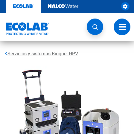
Ir
al
contenido
Opcio
de
naveg
Servicios y sistemas Bioquel HPV