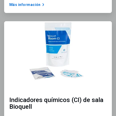
Más información
ArticleTile
3
de
3
Indicadores químicos (CI) de sala
Bioquell