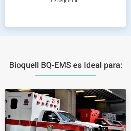
de seguridad.
Bioquell BQ-EMS es Ideal para:
ArticleTile
1
de
2