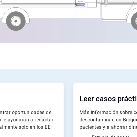
ArticleTile
2
de
Leer casos práct
2
ntrar oportunidades de
Más información sobre c
 le ayudarán a redactar
descontaminación Bioque
ualmente solo en los EE.
pacientes y a ahorrar din