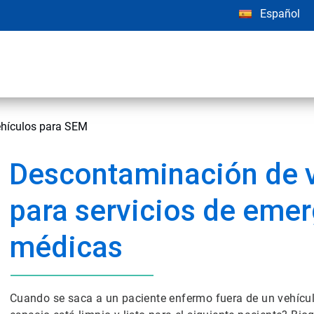
Español
hículos para SEM
Descontaminación de 
para servicios de eme
médicas
Cuando se saca a un paciente enfermo fuera de un vehícu