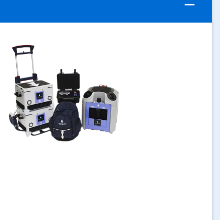
ArticleTile
1
de
4