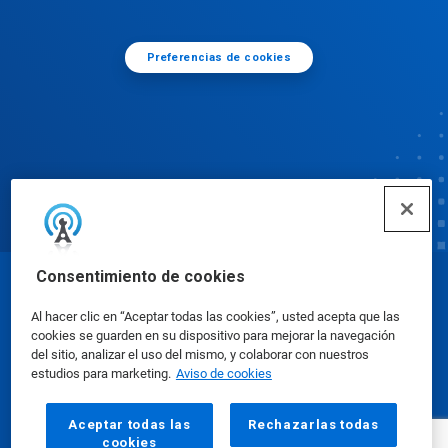
Preferencias de cookies
Consentimiento de cookies
© Ecolab Inc. 2025
Al hacer clic en “Aceptar todas las cookies”, usted acepta que las
cookies se guarden en su dispositivo para mejorar la navegación
Hojas de datos de seguridad
|
Política de privacidad
del sitio, analizar el uso del mismo, y colaborar con nuestros
estudios para marketing.
Aviso de cookies
|
condiciones de uso
Aceptar todas las
Rechazarlas todas
cookies