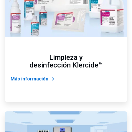
Limpieza y
desinfección Klercide™
Más información
ArticleTile
2
de
4