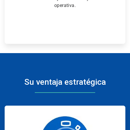
operativa.
Su ventaja estratégica
ArticleTile
1
de
4