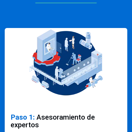
ArticleTile
1
de
4
Paso 1:
Asesoramiento de
expertos