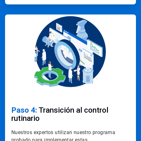
ArticleTile
4
de
4
Paso 4:
Transición al control
rutinario
Nuestros expertos utilizan nuestro programa
probado para implementar estas