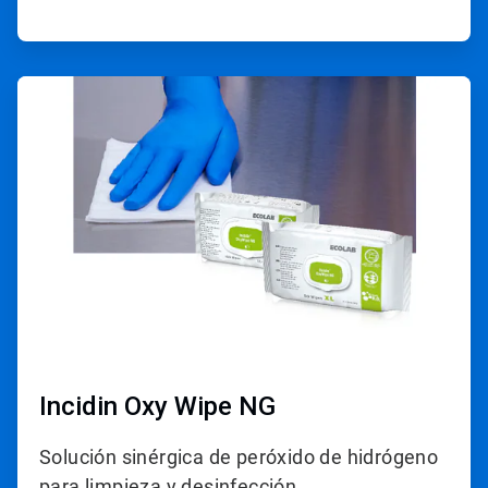
ArticleTile
2
de
4
Incidin Oxy Wipe NG
Solución sinérgica de peróxido de hidrógeno
para limpieza y desinfección