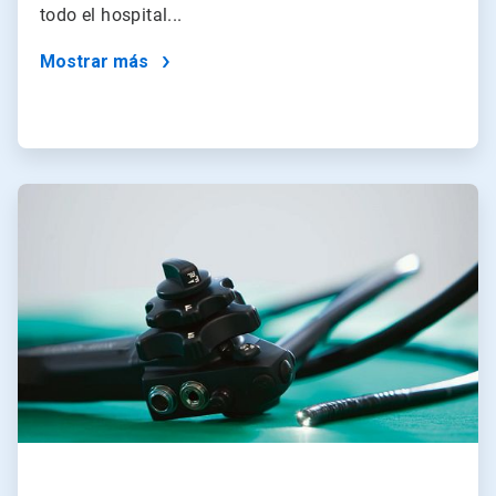
todo el hospital...
Mostrar más
ArticleTile
2
de
4