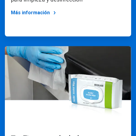
Más información
ArticleTile
3
de
4