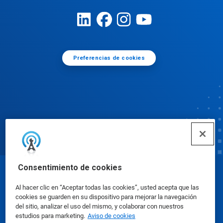
Preferencias de cookies
Consentimiento de cookies
© Ecolab Inc. 2025
Al hacer clic en “Aceptar todas las cookies”, usted acepta que las
cookies se guarden en su dispositivo para mejorar la navegación
Hojas de datos de seguridad
|
Política de privacidad
del sitio, analizar el uso del mismo, y colaborar con nuestros
estudios para marketing.
Aviso de cookies
|
condiciones de uso