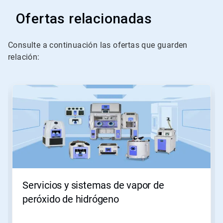
Ofertas relacionadas
Consulte a continuación las ofertas que guarden
relación:
Esto
es
un
carrusel.
Utilice
los
botones
Posterior
y
Anterior
para
Servicios y sistemas de vapor de
navegar
o
peróxido de hidrógeno
salte
a