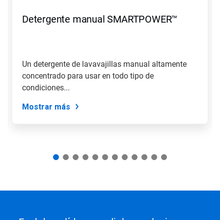
Anterior
para
Detergente manual SMARTPOWER™
navegar
o
salte
a
una
Un detergente de lavavajillas manual altamente
diapositiva
concentrado para usar en todo tipo de
con
los
condiciones...
puntos
del
Mostrar más
deslizador.