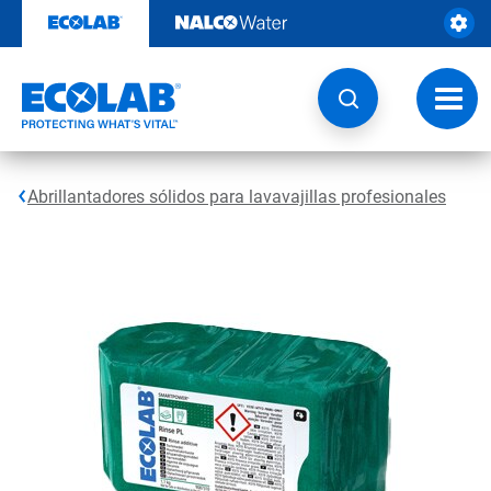
Ir
al
contenido
Opcio
de
naveg
Abrillantadores sólidos para lavavajillas profesionales