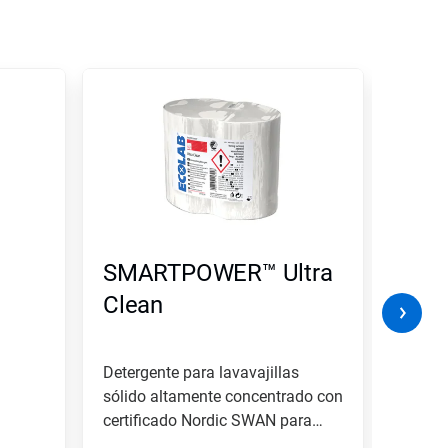
SMARTPOWER™ Ultra
SMA
Clean
Prot
Detergente para lavavajillas
Un det
sólido altamente concentrado con
lavava
certificado Nordic SWAN para
concen
usar...
recome