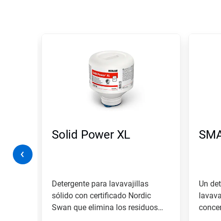
Esto
es
un
carrusel.
Utilice
los
botones
Posterior
y
Anterior
para
Solid Power XL
SMA
navegar
o
salte
a
una
diapositiva
s
Detergente para lavavajillas
Un det
con
ic
sólido con certificado Nordic
lavava
los
inio.
Swan que elimina los residuos
concen
puntos
de...
condic
del