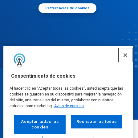
Preferencias de cookies
Consentimiento de cookies
© Ecolab Inc. 2025
Al hacer clic en “Aceptar todas las cookies”, usted acepta que las
cookies se guarden en su dispositivo para mejorar la navegación
Hojas de datos de seguridad
|
Política de privacidad
del sitio, analizar el uso del mismo, y colaborar con nuestros
estudios para marketing.
Aviso de cookies
|
condiciones de uso
Aceptar todas las
Rechazarlas todas
cookies