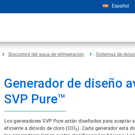
Español
Biocontrol del agua de refrigeración
Sistemas de dióxi
Generador de diseño 
SVP Pure™
Los generadores SVP Pure están diseñados para aceptar s
eficiente a dióxido de cloro (ClO
). Cada generador está di
2