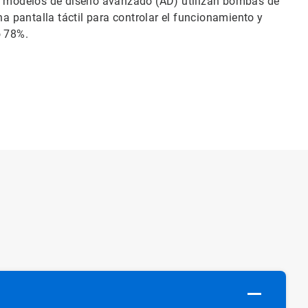
os modelos de diseño avanzado (AD) utilizan bombas de
 pantalla táctil para controlar el funcionamiento y
o 78%.