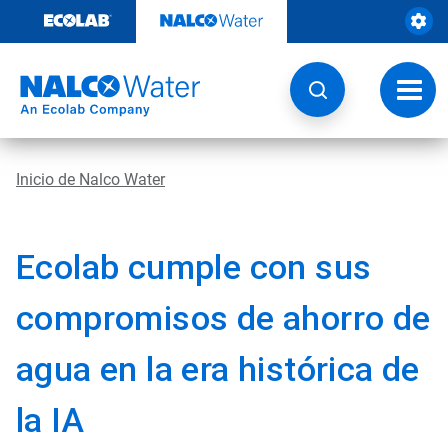
Ir
al
contenido
Opcio
de
naveg
Inicio de Nalco Water
Ecolab cumple con sus
compromisos de ahorro de
agua en la era histórica de
la IA