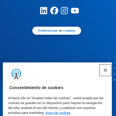
Preferencias de cookies
Consentimiento de cookies
© Ecolab Inc. 2025
Al hacer clic en “Aceptar todas las cookies”, usted acepta que las
cookies se guarden en su dispositivo para mejorar la navegación
Hojas de datos de seguridad
|
Política de privacidad
del sitio, analizar el uso del mismo, y colaborar con nuestros
estudios para marketing.
Aviso de cookies
|
condiciones de uso