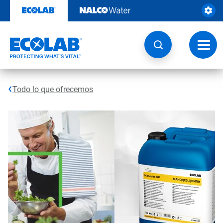
Ir
al
contenido
Opcio
de
naveg
Todo lo que ofrecemos