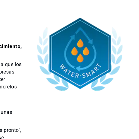
cimiento,
la que los
presas
ter
oncretos
a unas
 pronto",
se