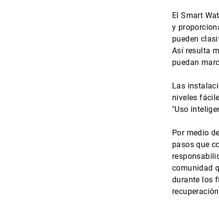
El Smart Wate
y proporcion
pueden clasif
Así resulta 
puedan marca
Las instalac
niveles fácil
"Uso intelige
Por medio de
pasos que co
responsabili
comunidad qu
durante los 
recuperación