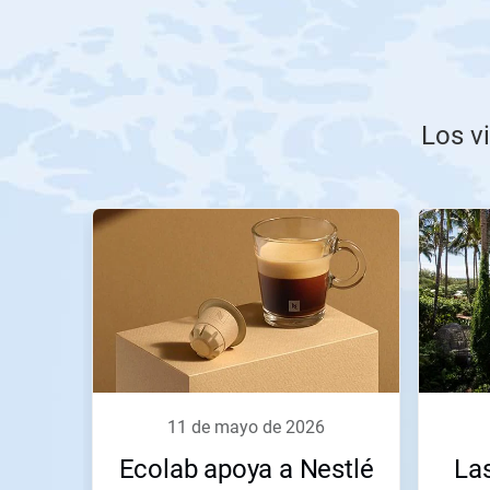
Los vi
Esto
es
un
carrusel.
Utilice
los
botones
Posterior
y
Anterior
para
11 de mayo de 2026
navegar
o
Ecolab apoya a Nestlé
La
salte