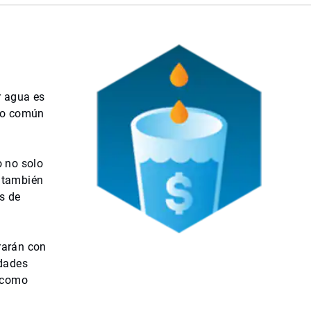
r agua es
ido común
o no solo
a también
s de
rarán con
idades
o como