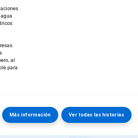
laciones
e agua
dricos
presas
s
ero, al
ble para
Más información
Ver todas las historias