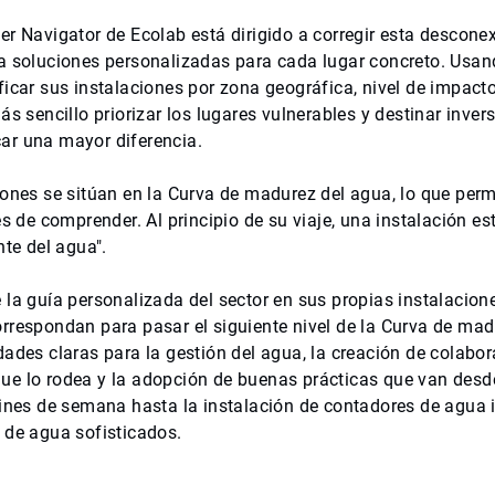
r Navigator de Ecolab está dirigido a corregir esta desconex
a soluciones personalizadas para cada lugar concreto. Usand
icar sus instalaciones por zona geográfica, nivel de impacto
más sencillo priorizar los lugares vulnerables y destinar in
r una mayor diferencia.
iones se sitúan en la Curva de madurez del agua, lo que perm
es de comprender. Al principio de su viaje, una instalación e
nte del agua".
 la guía personalizada del sector en sus propias instalacione
rrespondan para pasar el siguiente nivel de la Curva de madu
dades claras para la gestión del agua, la creación de colabo
e lo rodea y la adopción de buenas prácticas que van desde 
fines de semana hasta la instalación de contadores de agua i
 de agua sofisticados.