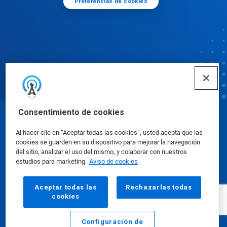
Preferencias de cookies
Consentimiento de cookies
© Ecolab Inc. 2025
Al hacer clic en “Aceptar todas las cookies”, usted acepta que las
cookies se guarden en su dispositivo para mejorar la navegación
Hojas de datos de seguridad
|
Política de privacidad
|
del sitio, analizar el uso del mismo, y colaborar con nuestros
estudios para marketing.
Aviso de cookies
Condiciones de uso
Aceptar todas las
Rechazarlas todas
cookies
Configuración de