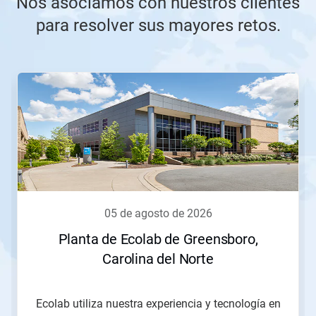
Nos asociamos con nuestros clientes
para resolver sus mayores retos.
Esto
es
un
carrusel.
Utilice
los
botones
Posterior
y
Anterior
para
05 de agosto de 2026
navegar
o
Planta de Ecolab de Greensboro,
salte
Carolina del Norte
a
una
diapositiva
con
Ecolab utiliza nuestra experiencia y tecnología en
los