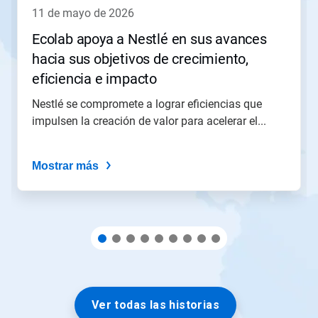
para
11 de mayo de 2026
navegar
o
Ecolab apoya a Nestlé en sus avances
salte
hacia sus objetivos de crecimiento,
a
una
eficiencia e impacto
diapositiva
con
Nestlé se compromete a lograr eficiencias que
los
impulsen la creación de valor para acelerar el...
puntos
del
deslizador.
Mostrar más
Ver todas las historias