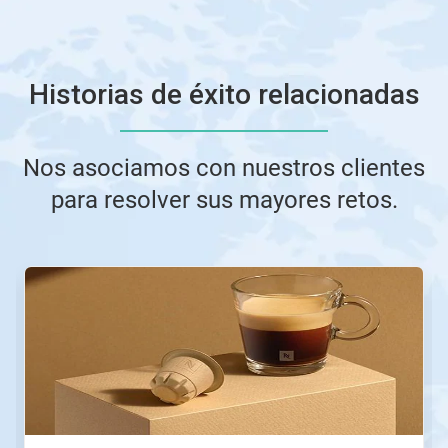
Historias de éxito relacionadas
Nos asociamos con nuestros clientes
para resolver sus mayores retos.
Esto
es
un
carrusel.
Utilice
los
botones
Posterior
y
Anterior