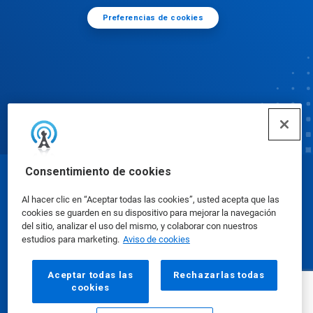
Preferencias de cookies
Consentimiento de cookies
© Ecolab Inc. 2025
Al hacer clic en “Aceptar todas las cookies”, usted acepta que las
cookies se guarden en su dispositivo para mejorar la navegación
Hojas de datos de seguridad
|
Política de privacidad
|
del sitio, analizar el uso del mismo, y colaborar con nuestros
estudios para marketing.
Aviso de cookies
Condiciones de uso
Aceptar todas las
Rechazarlas todas
cookies