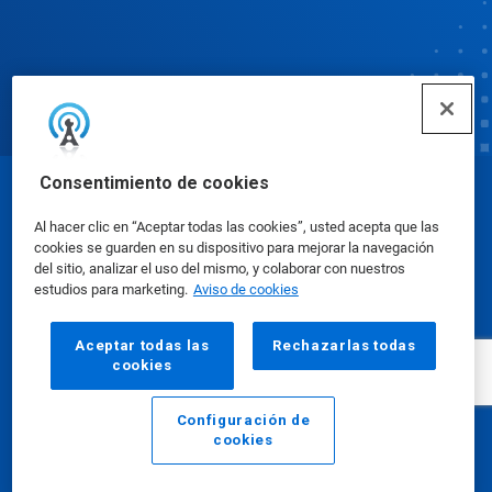
Consentimiento de cookies
© Ecolab Inc. 2025
Al hacer clic en “Aceptar todas las cookies”, usted acepta que las
cookies se guarden en su dispositivo para mejorar la navegación
Hojas de datos de seguridad
|
Política de privacidad
del sitio, analizar el uso del mismo, y colaborar con nuestros
estudios para marketing.
Aviso de cookies
|
condiciones de uso
Aceptar todas las
Rechazarlas todas
cookies
Configuración de
cookies
Email
Llamar