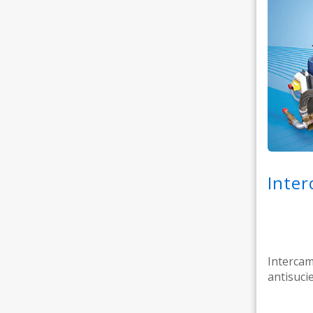
Inter
Intercam
antisucie