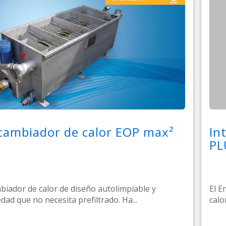
cambiador de calor EOP max²
In
PL
biador de calor de diseño autolimpiable y
El E
dad que no necesita prefiltrado. Ha...
calo