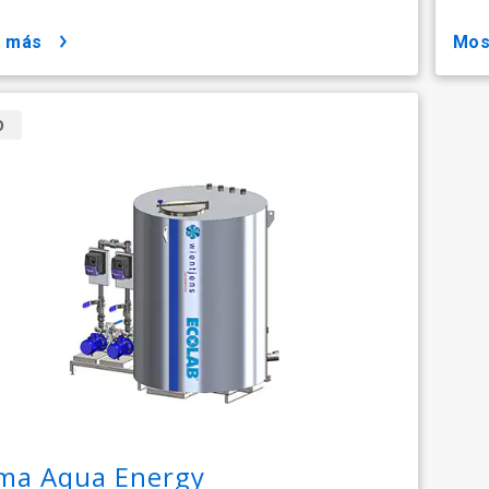
r más
mo
O
ema Aqua Energy