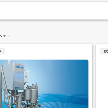
5
de
5
O
E