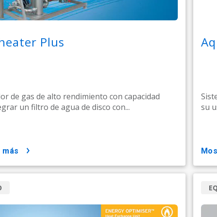
heater Plus
Aq
or de gas de alto rendimiento con capacidad
Sist
grar un filtro de agua de disco con...
su u
r más
mo
O
E