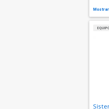
mostra
EQUIP
Sist