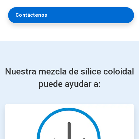
Contáctenos
Nuestra mezcla de sílice coloidal
puede ayudar a:
ArticleTile
1
de
4