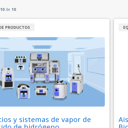
10
de
10
 DE PRODUCTOS
E
cios y sistemas de vapor de
Ai
ido de hidrógeno
Bi