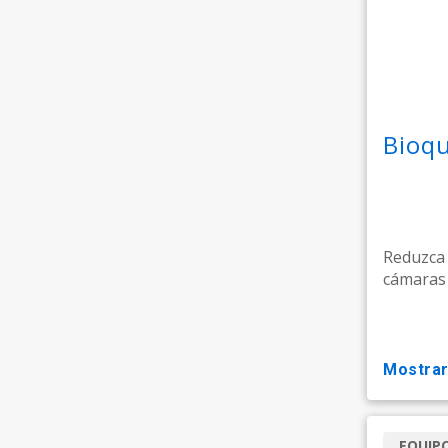
Bioqu
Reduzca 
cámaras d
mostra
EQUIP