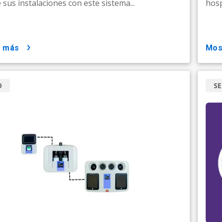
 sus instalaciones con este sistema...
hosp
r más
mo
O
SE