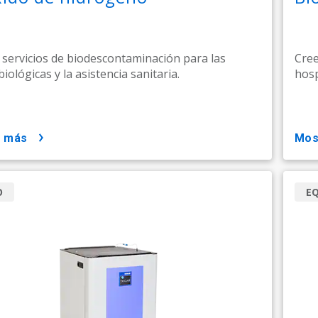
 servicios de biodescontaminación para las
Cree
biológicas y la asistencia sanitaria.
hosp
r más
mo
O
E