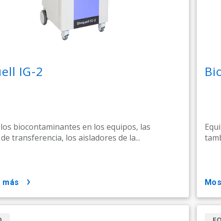
ell IG-2
Bi
los biocontaminantes en los equipos, las
Equi
e transferencia, los aisladores de la...
tamb
r más
mo
O
E