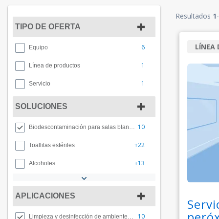
Resultados
1
-
TIPO DE OFERTA
LÍNEA
6
Equipo
1
Línea de productos
1
Servicio
SOLUCIONES
10
Biodescontaminación para salas blancas
+22
Toallitas estériles
+13
Alcoholes
APLICACIONES
Servi
peróx
10
Limpieza y desinfección de ambientes asépticos