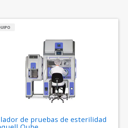
QUIPO
slador de pruebas de esterilidad
oquell Qube