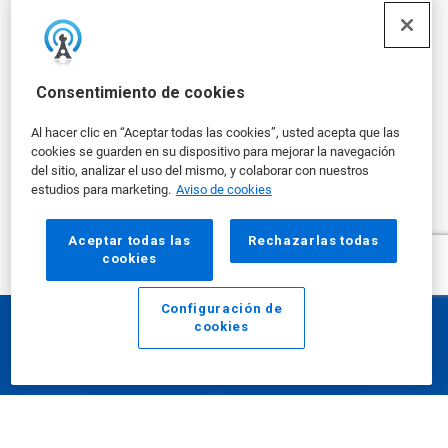
SuperSoak Concentrate mejora drásticamente la
Consentimiento de cookies
limpieza de las sartenes, alargando así su vida útil.
Al hacer clic en “Aceptar todas las cookies”, usted acepta que las
cookies se guarden en su dispositivo para mejorar la navegación
del sitio, analizar el uso del mismo, y colaborar con nuestros
estudios para marketing.
Aviso de cookies
mostrar más
Aceptar todas las
Rechazarlas todas
cookies
SERVICIO
Configuración de
cookies
Email
Llamar