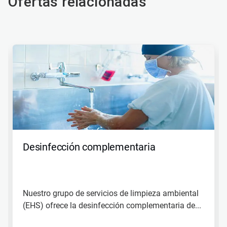
Ofertas relacionadas
Esto
es
un
carrusel.
Utilice
los
botones
Posterior
y
Anterior
para
Desinfección complementaria
navegar
o
salte
a
una
Nuestro grupo de servicios de limpieza ambiental
diapositiva
(EHS) ofrece la desinfección complementaria de...
con
los
puntos