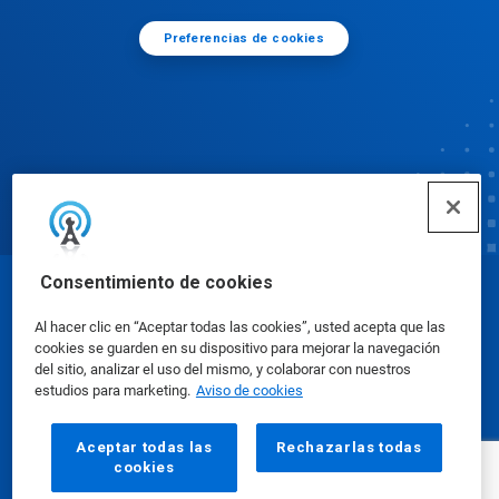
Preferencias de cookies
Consentimiento de cookies
© Ecolab Inc. 2025
Al hacer clic en “Aceptar todas las cookies”, usted acepta que las
cookies se guarden en su dispositivo para mejorar la navegación
Hojas de datos de seguridad
|
Política de privacidad
del sitio, analizar el uso del mismo, y colaborar con nuestros
estudios para marketing.
Aviso de cookies
|
condiciones de uso
Aceptar todas las
Rechazarlas todas
cookies