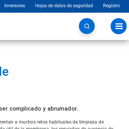
Inversores
Hojas de datos de seguridad
Registro
Opci
de
nave
de
ser complicado y abrumador.
rentan a muchos retos habituales de limpieza de
ida útil de la membrana, los requisitos de ausencia de