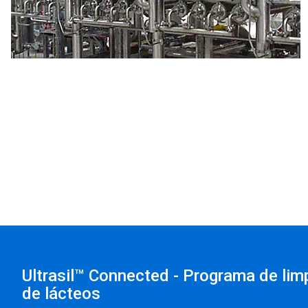
Ultrasil™ Connected - Programa de li
de lácteos