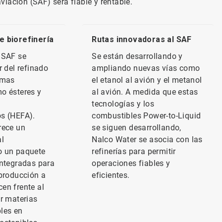
iación (SAF) será fiable y rentable.
e biorefinería
Rutas innovadoras al SAF
 SAF se
Se están desarrollando y
r del refinado
ampliando nuevas vías como
imas
el etanol al avión y el metanol
o ésteres y
al avión. A medida que estas
tecnologías y los
s (HEFA).
combustibles Power-to-Liquid
rece un
se siguen desarrollando,
al
Nalco Water se asocia con las
o un paquete
refinerías para permitir
integradas para
operaciones fiables y
 producción a
eficientes.
en frente al
ar materias
les en