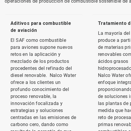
operaciones de producción de combustible sostenible de av
Aditivos para combustible
Tratamiento d
de aviación
La mayoría del
El SAF como combustible
produce a parti
para aviones supone nuevos
de materias pr
retos en la aplicación y
renovables com
mezclado de los productos
ácidos grasos
procedentes del refinado del
hidroprocesado
diesel renovable. Nalco Water
Nalco Water of
ofrece a los clientes un
enfoque integr
profundo conocimiento del
proporcionand
proceso renovable, la
de soluciones 
innovación focalizada y
las plantas de
estrategias y soluciones
medida que hac
centradas en las emisiones de
reto de proces
carbono cero, dando como
primas renovab