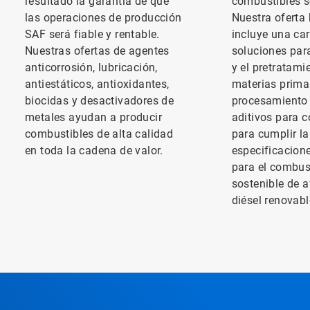
resultado la garantía de que
combustibles s
las operaciones de producción
Nuestra oferta 
SAF será fiable y rentable.
incluye una car
Nuestras ofertas de agentes
soluciones para
anticorrosión, lubricación,
y el pretratami
antiestáticos, antioxidantes,
materias primas
biocidas y desactivadores de
procesamiento 
metales ayudan a producir
aditivos para 
combustibles de alta calidad
para cumplir la
en toda la cadena de valor.
especificacion
para el combus
sostenible de a
diésel renovab