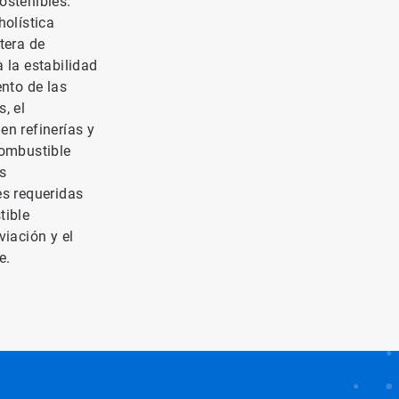
ostenibles.
holística
tera de
 la estabilidad
ento de las
, el
en refinerías y
combustible
s
es requeridas
tible
viación y el
le.