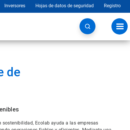
Inversores
Hojas de datos de seguridad
Registro
Opci
de
nave
e de
enibles
 sostenibilidad, Ecolab ayuda a las empresas
iendo operaciones fiables y eficientes. Mediante una