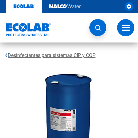
Ir
al
contenido
Opcio
de
naveg
Desinfectantes para sistemas CIP y COP