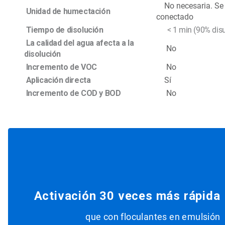
No necesaria. Se a
Unidad de humectación
conectado
Tiempo de disolución
< 1 min (90% disu
La calidad del agua afecta a la
No
disolución
Incremento de VOC
No
Aplicación directa
Sí
Incremento de COD y BOD
No
Activación 30 veces más rápida
que con floculantes en emulsión