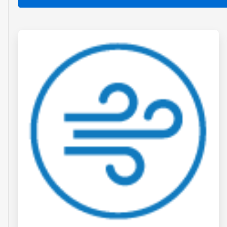
ArticleTile
1
de
4