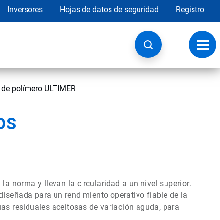
Inversores
Hojas de datos de seguridad
Registro
Opci
de
nave
 de polímero ULTIMER
os
la norma y llevan la circularidad a un nivel superior.
diseñada para un rendimiento operativo fiable de la
uas residuales aceitosas de variación aguda, para