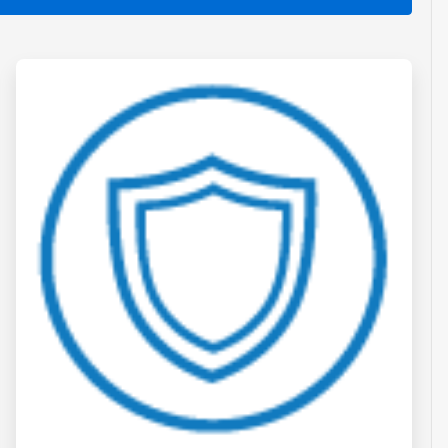
ArticleTile
3
de
4