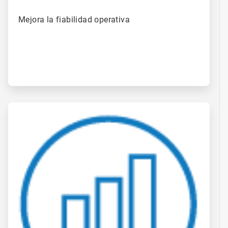
Mejora la fiabilidad operativa ​
ArticleTile
4
de
4