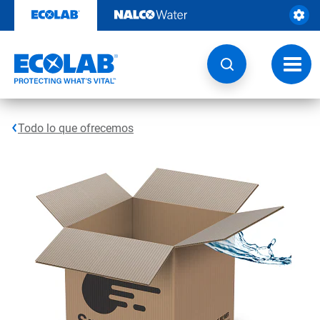
Ir
al
contenido
Opcio
de
naveg
Todo lo que ofrecemos