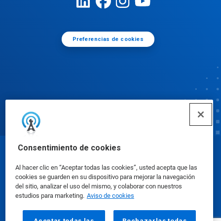
Preferencias de cookies
Consentimiento de cookies
© Ecolab Inc. 2025
Al hacer clic en “Aceptar todas las cookies”, usted acepta que las
cookies se guarden en su dispositivo para mejorar la navegación
Hojas de datos de seguridad
|
Política de privacidad
del sitio, analizar el uso del mismo, y colaborar con nuestros
estudios para marketing.
Aviso de cookies
|
condiciones de uso
Aceptar todas las
Rechazarlas todas