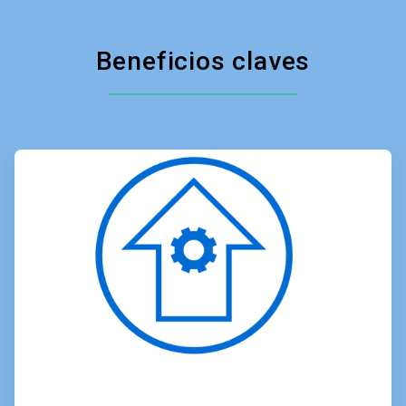
Beneficios claves
ArticleTile
1
de
3