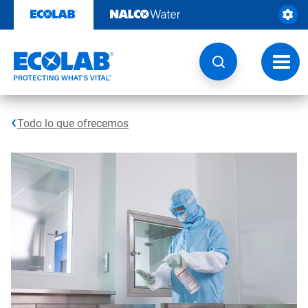
Ir
al
contenido
Opcio
de
naveg
Todo lo que ofrecemos