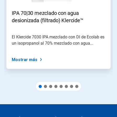
Anterior
para
IPA 70|30 mezclado con agua
navegar
o
desionizada (filtrado) Klercide™
salte
a
una
El Klercide 7030 IPA mezclado con DI de Ecolab es
diapositiva
un isopropanol al 70% mezclado con agua...
con
los
puntos
del
Mostrar más
deslizador.