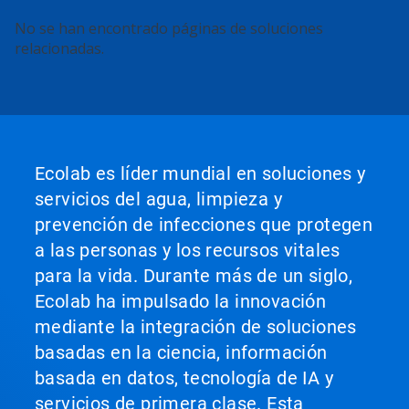
Esto
No se han encontrado páginas de soluciones
es
relacionadas.
un
carrusel.
Utilice
los
botones
Posterior
y
Ecolab es líder mundial en soluciones y
Anterior
servicios del agua, limpieza y
para
navegar
prevención de infecciones que protegen
o
a las personas y los recursos vitales
salte
a
para la vida. Durante más de un siglo,
una
Ecolab ha impulsado la innovación
diapositiva
con
mediante la integración de soluciones
los
basadas en la ciencia, información
puntos
del
basada en datos, tecnología de IA y
deslizador.
servicios de primera clase. Esta