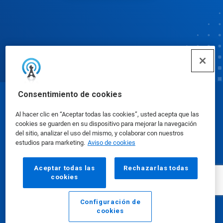
Consentimiento de cookies
© Ecolab Inc. 2025
Al hacer clic en “Aceptar todas las cookies”, usted acepta que las
cookies se guarden en su dispositivo para mejorar la navegación
Hojas de datos de seguridad
|
Política de privacidad
del sitio, analizar el uso del mismo, y colaborar con nuestros
estudios para marketing.
Aviso de cookies
|
condiciones de uso
Aceptar todas las
Rechazarlas todas
cookies
Configuración de
cookies
Email
Llamar