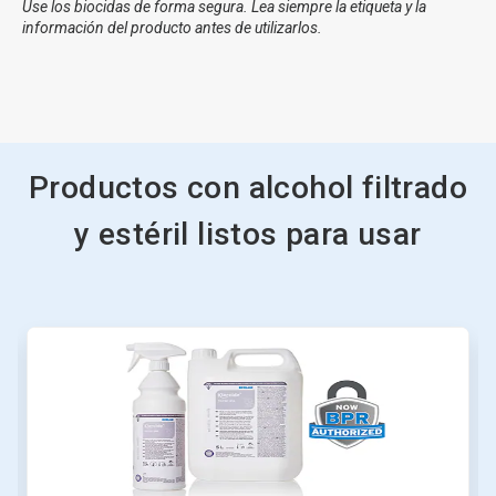
Use los biocidas de forma segura. Lea siempre la etiqueta y la
información del producto antes de utilizarlos.
Productos con alcohol filtrado
y estéril listos para usar
Esto
es
un
carrusel.
Utilice
los
botones
Posterior
y