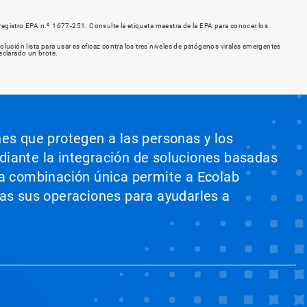
registro EPA n.º 1677-251. Consulte la etiqueta maestra de la EPA para conocer los
lución lista para usar es eficaz contra los tres niveles de patógenos virales emergentes
eclarado un brote.
nes que protegen a las personas y los
ediante la integración de soluciones basadas
sta combinación única permite a Ecolab
odas sus operaciones para ayudarles a