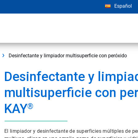
Español
Desinfectante y limpiador multisuperficie con peróxido
Desinfectante y limpia
multisuperficie con pe
KAY
®
El limpiador y desinfectante de superficies múltiples de 