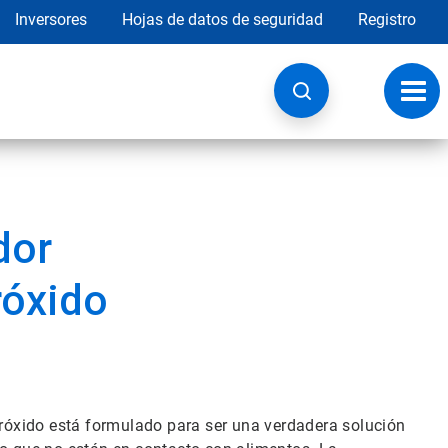
Inversores
Hojas de datos de seguridad
Registro
Opci
de
nave
dor
róxido
peróxido está formulado para ser una verdadera solución