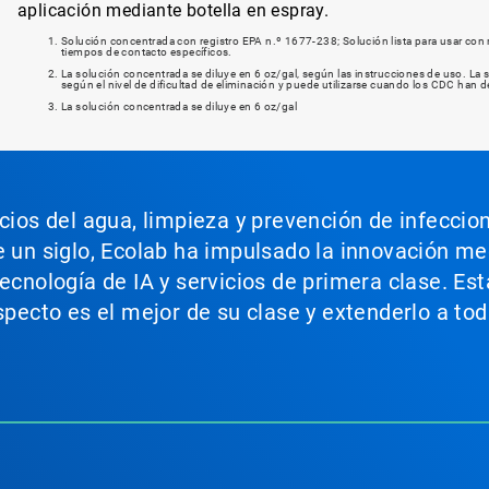
aplicación mediante botella en espray.
Solución concentrada con registro EPA n.º 1677-238; Solución lista para usar con 
tiempos de contacto específicos.
La solución concentrada se diluye en 6 oz/gal, según las instrucciones de uso. La so
según el nivel de dificultad de eliminación y puede utilizarse cuando los CDC han d
La solución concentrada se diluye en 6 oz/gal
icios del agua, limpieza y prevención de infeccio
e un siglo, Ecolab ha impulsado la innovación m
tecnología de IA y servicios de primera clase. E
aspecto es el mejor de su clase y extenderlo a t