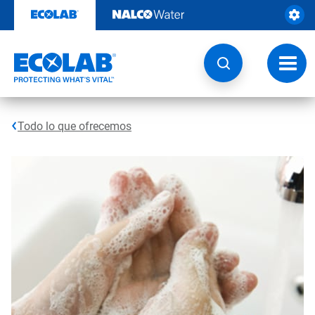
Ir
al
contenido
Opcio
de
naveg
Todo lo que ofrecemos