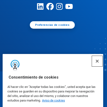
Preferencias de cookies
Consentimiento de cookies
© Ecolab Inc. 2025
Al hacer clic en “Aceptar todas las cookies”, usted acepta que las
cookies se guarden en su dispositivo para mejorar la navegación
Hojas de datos de seguridad
|
Política de privacidad
del sitio, analizar el uso del mismo, y colaborar con nuestros
estudios para marketing.
Aviso de cookies
|
condiciones de uso