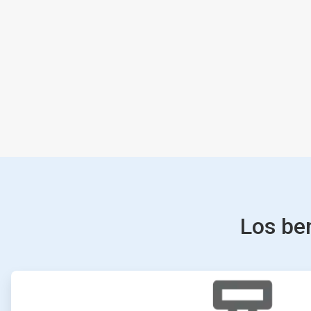
Los ben
ArticleTile
1
de