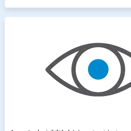
ArticleTile
2
de
4