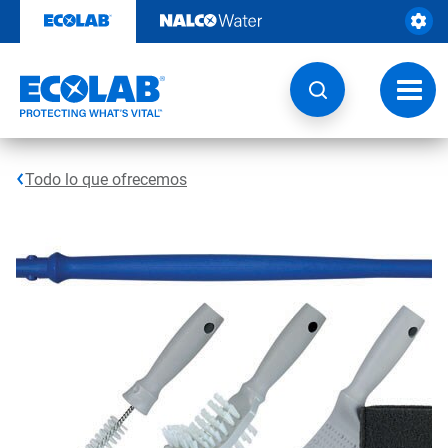
Ir
al
contenido
Opcio
de
naveg
Todo lo que ofrecemos