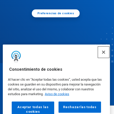
Preferencias de cookies
Consentimiento de cookies
© Ecolab Inc. 2025
Al hacer clic en “Aceptar todas las cookies”, usted acepta que las
cookies se guarden en su dispositivo para mejorar la navegación
Hojas de datos de seguridad
|
Política de privacidad
del sitio, analizar el uso del mismo, y colaborar con nuestros
estudios para marketing.
Aviso de cookies
|
condiciones de uso
Aceptar todas las
Rechazarlas todas
cookies