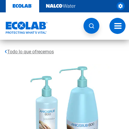
Ir
al
contenido
Opcio
de
naveg
Todo lo que ofrecemos