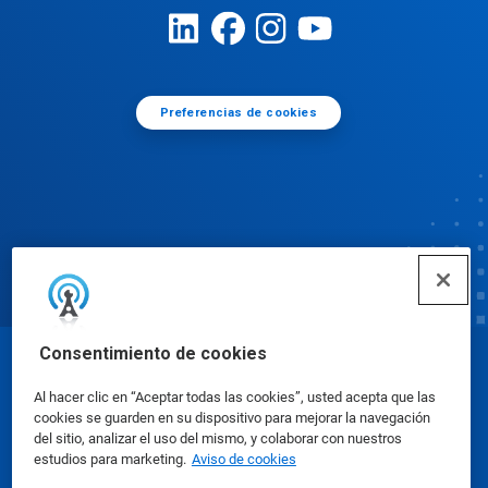
Preferencias de cookies
Consentimiento de cookies
© Ecolab Inc. 2025
Al hacer clic en “Aceptar todas las cookies”, usted acepta que las
cookies se guarden en su dispositivo para mejorar la navegación
Hojas de datos de seguridad
|
Política de privacidad
del sitio, analizar el uso del mismo, y colaborar con nuestros
estudios para marketing.
Aviso de cookies
|
condiciones de uso