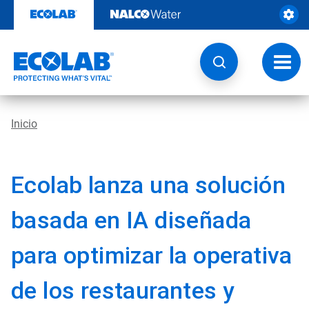
Ir
al
contenido
Opcio
de
naveg
Inicio
Ecolab lanza una solución
basada en IA diseñada
para optimizar la operativa
de los restaurantes y