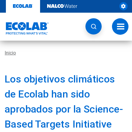
Ir
al
contenido
Opcio
de
naveg
Inicio
Los objetivos climáticos
de Ecolab han sido
aprobados por la Science-
Based Targets Initiative