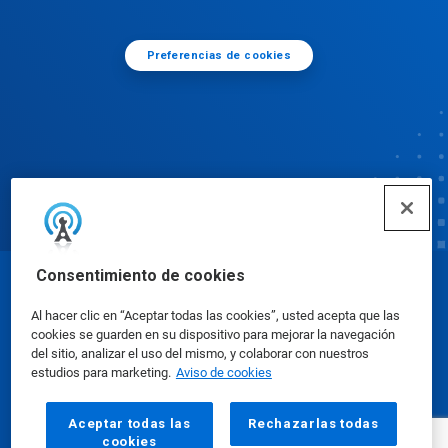
Preferencias de cookies
Consentimiento de cookies
© Ecolab Inc. 2025
Al hacer clic en “Aceptar todas las cookies”, usted acepta que las
cookies se guarden en su dispositivo para mejorar la navegación
Hojas de datos de seguridad
|
Política de privacidad
del sitio, analizar el uso del mismo, y colaborar con nuestros
estudios para marketing.
Aviso de cookies
|
condiciones de uso
Aceptar todas las
Rechazarlas todas
cookies