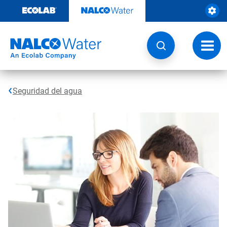
Ir
al
contenido
Opcio
de
naveg
Seguridad del agua