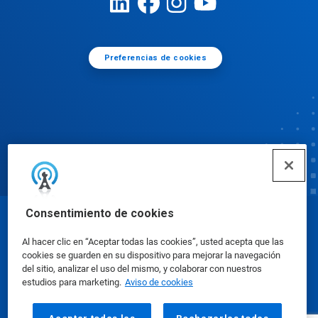
Preferencias de cookies
Consentimiento de cookies
© Ecolab Inc. 2025
Al hacer clic en “Aceptar todas las cookies”, usted acepta que las
cookies se guarden en su dispositivo para mejorar la navegación
Hojas de datos de seguridad
|
Política de privacidad
del sitio, analizar el uso del mismo, y colaborar con nuestros
estudios para marketing.
Aviso de cookies
|
condiciones de uso