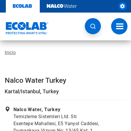
Ir
al
contenido
Opcio
de
naveg
Inicio
Nalco Water Turkey
Kartal/Istanbul, Turkey
Nalco Water, Turkey
Temizleme Sistemleri Ltd. Sti
Esentepe Mahallesi, E5 Yanyol Caddesi,
Dumankaya Vizyon No: 13/65 Kat: 1