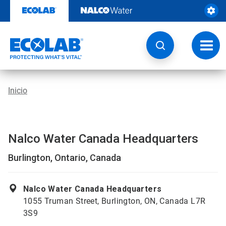
Ir
al
contenido
Opcio
de
naveg
Inicio
Nalco Water Canada Headquarters
Burlington, Ontario, Canada
Nalco Water Canada Headquarters
1055 Truman Street, Burlington, ON, Canada L7R
3S9