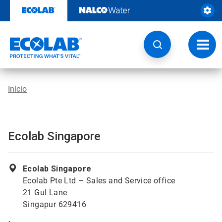
Ir
al
contenido
Opcio
de
naveg
Inicio
Ecolab Singapore
Ecolab Singapore
Ecolab Pte Ltd – Sales and Service office
21 Gul Lane
Singapur 629416