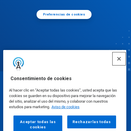
Preferencias de cookies
Consentimiento de cookies
© Ecolab Inc. 2025
Al hacer clic en “Aceptar todas las cookies”, usted acepta que las
cookies se guarden en su dispositivo para mejorar la navegación
Hojas de datos de seguridad
|
Política de privacidad
del sitio, analizar el uso del mismo, y colaborar con nuestros
estudios para marketing.
Aviso de cookies
|
condiciones de uso
Aceptar todas las
Rechazarlas todas
cookies