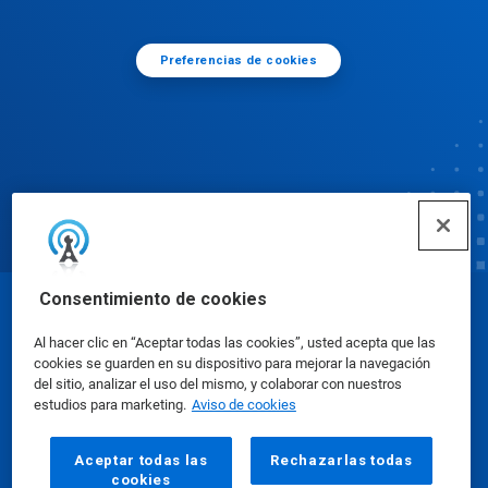
Preferencias de cookies
Consentimiento de cookies
© Ecolab Inc. 2025
Al hacer clic en “Aceptar todas las cookies”, usted acepta que las
cookies se guarden en su dispositivo para mejorar la navegación
Hojas de datos de seguridad
|
Política de privacidad
del sitio, analizar el uso del mismo, y colaborar con nuestros
estudios para marketing.
Aviso de cookies
|
condiciones de uso
Aceptar todas las
Rechazarlas todas
cookies